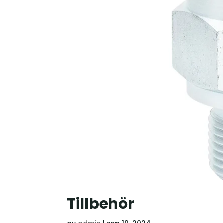
Tillbehör
av
admin
|
sep 19, 2024