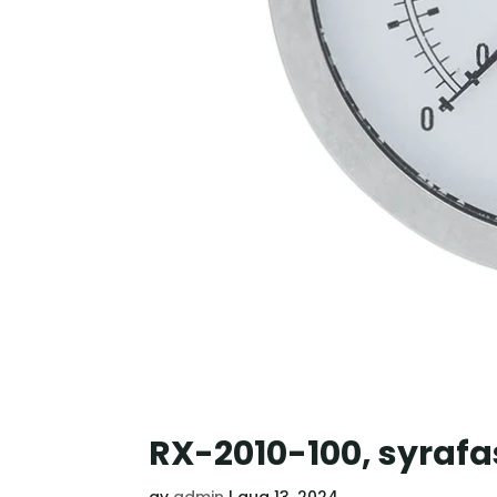
RX-2010-100, syrafa
av
admin
|
aug 13, 2024