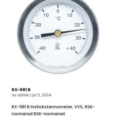
RX-981 B
av
admin
|
jul 3, 2024
RX-981 B Instickstermometer, VVS, RSK-
normerad RSK-normerad