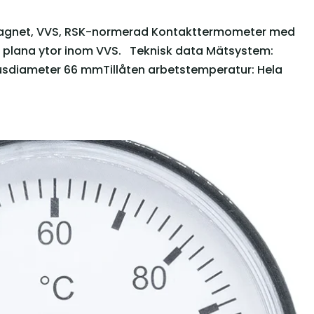
agnet, VVS, RSK-normerad Kontakttermometer med
 plana ytor inom VVS. Teknisk data Mätsystem:
 Husdiameter 66 mmTillåten arbetstemperatur: Hela