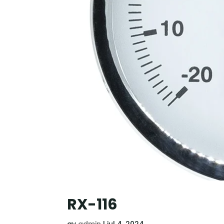
RX-116
av
admin
|
jul 4, 2024