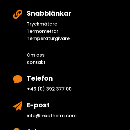
Snabblänkar

Tryckmätare
Termometrar
Temperaturgivare
Om oss
Kontakt
Telefon

+46 (0) 392 377 00
E-post

info@rexotherm.com