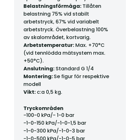
Belastningsförmåga:
Tillåten
belastning 75% vid stabilt
arbetstryck, 67% vid variabelt
arbetstryck. Överbelastning 100%
av skalområdet, kortvarig.
Arbetstemperatur:
Max. +70°C
(vid tennlödda mätsystem max.
+50°C).
Anslutning:
Standard G 1/4
Montering:
Se figur för respektive
modell
Vikt:
c:a 0,5 kg.
Tryckområden
-100-0 kPa/- 1-0 bar
-1-0-150 kPa/-1-0-1,5 bar
-1-0-300 kPa/-1-0-3 bar
-1-0-500 kPa/-1-0-5 bar