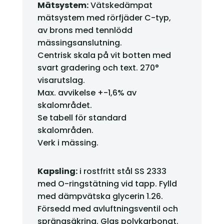
Mätsystem:
Vätskedämpat
mätsystem med rörfjäder C-typ,
av brons med tennlödd
mässingsanslutning.
Centrisk skala på vit botten med
svart gradering och text. 270°
visarutslag.
Max. avvikelse +-1,6% av
skalområdet.
Se tabell för standard
skalområden.
Verk i mässing.
Kapsling:
i rostfritt stål SS 2333
med O-ringstätning vid tapp. Fylld
med dämpvätska glycerin 1.26.
Försedd med avluftningsventil och
sprängsäkring. Glas polykarbonat.